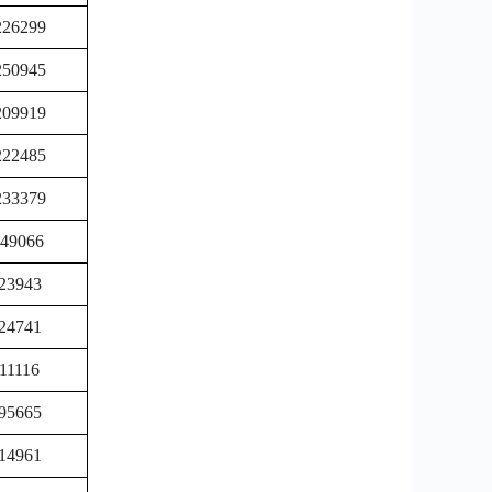
226299
250945
209919
222485
233379
249066
23943
24741
11116
95665
14961