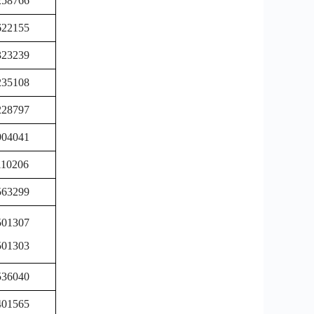
258766
622155
323239
235108
228797
904041
110206
563299
501307
501303
536040
401565