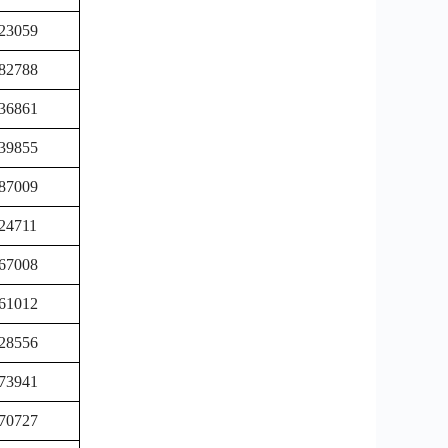
23059
82788
36861
39855
87009
24711
67008
61012
28556
73941
70727