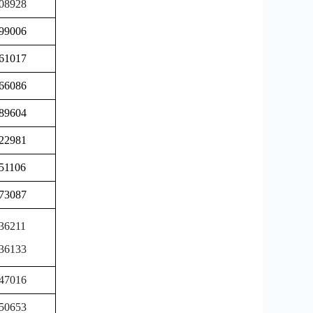
08928
99006
61017
66086
89604
22981
51106
73087
36211
36133
47016
50653